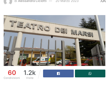
A
di
Alessandra Ciciotti
20 Marzo 2023
A
60
1.2k
Condivisioni
Visite