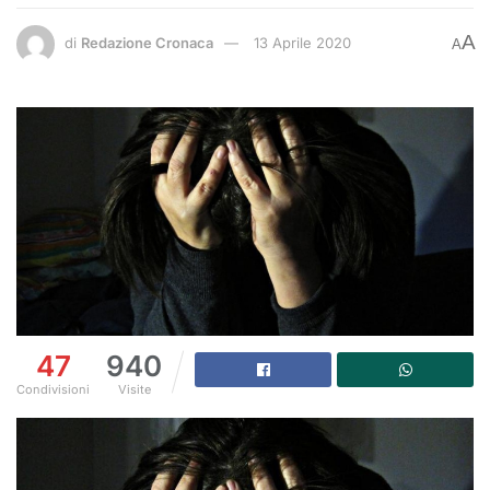
A
di
Redazione Cronaca
13 Aprile 2020
A
47
940
Condivisioni
Visite