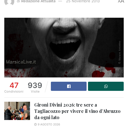
A
di
Redazione Attualità
25 Novembre 2013
A
47
939
Condivisioni
Visite
Gironi Divini 2026: tre sere a
Tagliacozzo per vivere il vino d’Abruzzo
da ogni lato
9 AGOSTO 2026