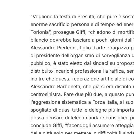
“Vogliono la testa di Presutti, che pure è sos
enorme sacrificio personale di tempo ed energ
Torlonia”, prosegue Giffi, “chiedono di morti
bilancio dovrebbe lasciare a pochi giorni dall
Alessandro Pierleoni, figlio d’arte e ragazzo p
di presidente dell’organismo di sorveglianza 
pubblico, è stato eletto dai sindaci su prop
distribuito incarichi professionali a raffica
inoltre che questa federazione artificiale di c
Alessandro Barbonetti, che già si era distinto ne
centrosinistra. Fare due più due, a questo pu
l’aggressione sistematica a Forza Italia, al su
spogliato di quasi tutte le deleghe più impo
possa pensare di telecomandare consiglieri pi
conclude Giffi, “facendogli assumere atteggia
della città solo per mettere in difficoltà il si