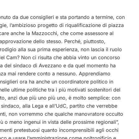
tenuto da due consiglieri e sta portando a termine, con
ie, l’ambizioso progetto di riqualificazione di piazza
ficare anche la Mazzocchi, che come assessore al
’approvazione dello stesso. Perché, piuttosto,
rodigio alla sua prima esperienza, non lascia il ruolo
del Cam? Non ci risulta che abbia vinto un concorso
osta del sindaco di Avezzano e da quel momento ha
, senza mai rendere conto a nessuno. Apprendiamo
onsiglieri ora ha anche un coordinatore politico in
lle ultime politiche tra i più motivati sostenitori del
nto, anzi due più uno più uno, è molto semplice: con
o sindaco, alla Lega e all’UdC, partito che verrebbe
rtanti, non vorremmo che qualche manovratore occulto
ù o meno ingenui in vista delle prossime regionali”,
menti pretestuosi quanto incomprensibili agli occhi
ndaco e usare l’amministrazione come poltronificio e