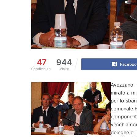
47
944
Faceboo
Condivisioni
Visite
Avezzano. “
mirato a mig
per lo sban
comunale FI
componente 
vecchia com
deleghe e, 