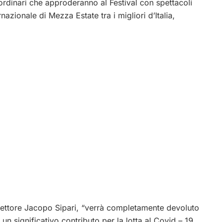
straordinari che approderanno al Festival con spettacoli
nazionale di Mezza Estate tra i migliori d’Italia,
 direttore Jacopo Sipari, “verrà completamente devoluto
n significativo contributo per la lotta al Covid – 19.