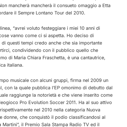
a. Non mancherà mancherà il consueto omaggio a Etta
icordare il Sempre Lontano Tour del 2010.
inea, “avrei voluto festeggiare i miei 10 anni di
cose vanno come ci si aspetta. Ho deciso di
 di questi tempi credo anche che sia importante
ertirci, condividendo con il pubblico quello che
imo di Maria Chiara Fraschetta, è una cantautrice,
ca italiana.
mpo musicale con alcuni gruppi, firma nel 2009 un
al, con la quale pubblica l’EP omonimo di debutto dal
quale raggiunge la notorietà e che viene inserito come
deogioco Pro Evolution Soccer 2011. Ha al suo attivo
, rispettivamente nel 2010 nella categoria Nuova
 donne, che conquistò il podio classificandosi al
a Martini”, il Premio Sala Stampa Radio TV ed il