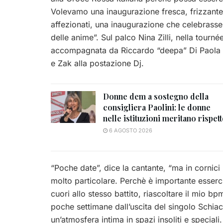
Volevamo una inaugurazione fresca, frizzante, c
affezionati, una inaugurazione che celebrasse l
delle anime”. Sul palco Nina Zilli, nella tourné
accompagnata da Riccardo “deepa” Di Paola al 
e Zak alla postazione Dj.
Donne dem a sostegno della
consigliera Paolini: le donne
nelle istituzioni meritano rispet
6 AGOSTO 2026
“Poche date”, dice la cantante, “ma in cornici 
molto particolare. Perchè è importante esserci. 
cuori allo stesso battito, riascoltare il mio bp
poche settimane dall’uscita del singolo Schiacc
un’atmosfera intima in spazi insoliti e speciali