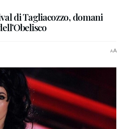
tival di Tagliacozzo, domani
dell’Obelisco
A
A