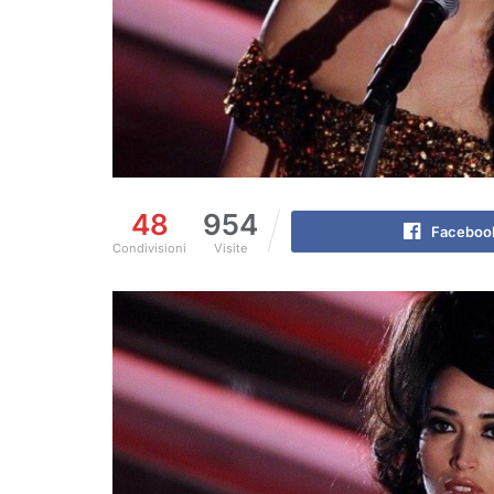
48
954
Faceboo
Condivisioni
Visite