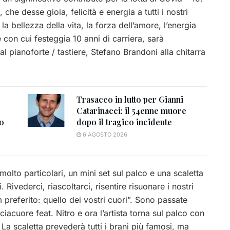
he desse gioia, felicità e energia a tutti i nostri
a bellezza della vita, la forza dell’amore, l’energia
e con cui festeggia 10 anni di carriera, sarà
pianoforte / tastiere, Stefano Brandoni alla chitarra
Trasacco in lutto per Gianni
Catarinacci: il 54enne muore
to
dopo il tragico incidente
6 AGOSTO 2026
molto particolari, un mini set sul palco e una scaletta
Rivederci, riascoltarci, risentire risuonare i nostri
m preferito: quello dei vostri cuori”. Sono passate
iacuore feat. Nitro e ora l’artista torna sul palco con
. La scaletta prevederà tutti i brani più famosi, ma