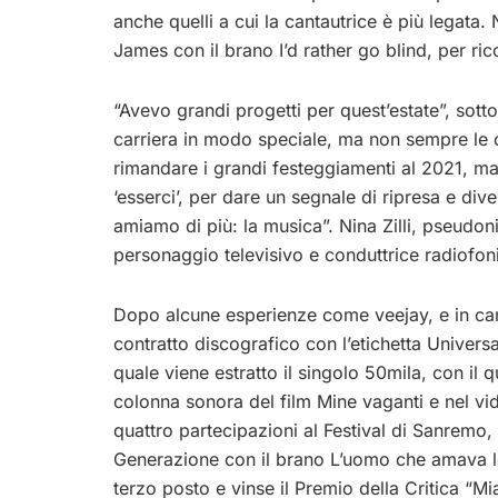
anche quelli a cui la cantautrice è più legat
James con il brano I’d rather go blind, per r
“Avevo grandi progetti per quest’estate”, sottol
carriera in modo speciale, ma non sempre le 
rimandare i grandi festeggiamenti al 2021, ma
‘esserci’, per dare un segnale di ripresa e div
amiamo di più: la musica”. Nina Zilli, pseudon
personaggio televisivo e conduttrice radiofoni
Dopo alcune esperienze come veejay, e in ca
contratto discografico con l’etichetta Univers
quale viene estratto il singolo 50mila, con il 
colonna sonora del film Mine vaganti e nel vi
quattro partecipazioni al Festival di Sanremo
Generazione con il brano L’uomo che amava le
terzo posto e vinse il Premio della Critica “Mi