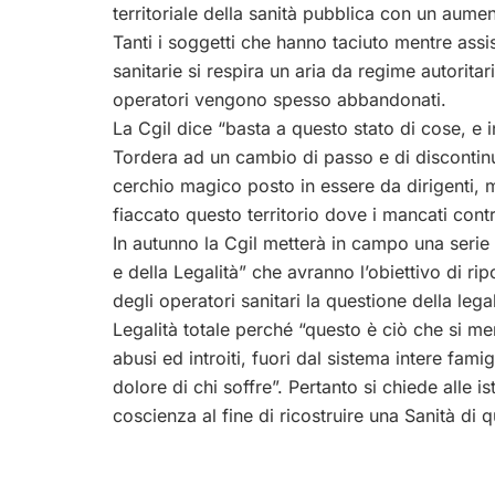
territoriale della sanità pubblica con un aume
Tanti i soggetti che hanno taciuto mentre assi
sanitarie si respira un aria da regime autorita
operatori vengono spesso abbandonati.
La Cgil dice “basta a questo stato di cose, e i
Tordera ad un cambio di passo e di discontinui
cerchio magico posto in essere da dirigenti, 
fiaccato questo territorio dove i mancati contro
In autunno la Cgil metterà in campo una serie di
e della Legalità” che avranno l’obiettivo di rip
degli operatori sanitari la questione della legal
Legalità totale perché “questo è ciò che si meri
abusi ed introiti, fuori dal sistema intere fami
dolore di chi soffre”. Pertanto si chiede alle 
coscienza al fine di ricostruire una Sanità di qu