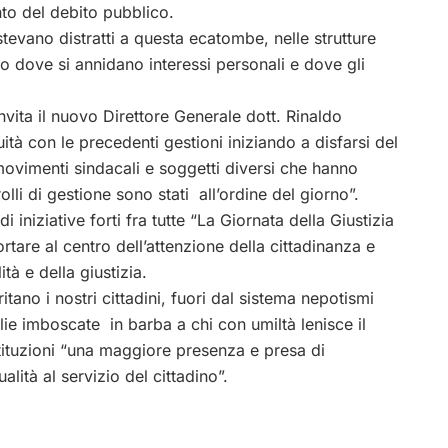
nto del debito pubblico.
stevano distratti a questa ecatombe, nelle strutture
rio dove si annidano interessi personali e dove gli
nvita il nuovo Direttore Generale dott. Rinaldo
tà con le precedenti gestioni iniziando a disfarsi del
movimenti sindacali e soggetti diversi che hanno
lli di gestione sono stati all’ordine del giorno”.
 iniziative forti fra tutte “La Giornata della Giustizia
ortare al centro dell’attenzione della cittadinanza e
ità e della giustizia.
tano i nostri cittadini, fuori dal sistema nepotismi
glie imboscate in barba a chi con umiltà lenisce il
istituzioni “una maggiore presenza e presa di
alità al servizio del cittadino”.