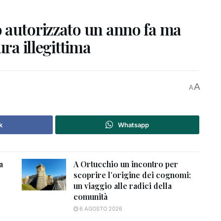
 autorizzato un anno fa ma
ura illegittima
A
A
k
Whatsapp
a
A Ortucchio un incontro per
scoprire l’origine dei cognomi:
un viaggio alle radici della
comunità
6 AGOSTO 2026