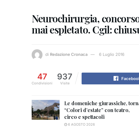
Neurochirurgia, concorso
mai espletato. Cgil: chius
di
Redazione Cronaca
6 Luglio 2016
47
937
Faceboo
Condivisioni
Visite
Le domeniche giurassiche, torn
“Colori d’estate” con teatro,
circo e spettacoli
6 AGOSTO 2026