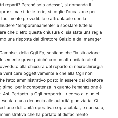
ri reparti? Perché solo adesso”, si domanda il
pprossimarsi delle ferie, si coglie l’occasione per
facilmente prevedibile e affrontabile con la
chiudere “temporaneamente” e spostare tutte le
e che dietro questa chiusura ci sia stata una regia
iamo una risposta dal direttore Galzio e dal manager
Cambise, della Cgil Fp, sostiene che “la situazione
lesemente grave poiché con un atto unilaterale il
ovveduto alla chiusura del reparto di neurochirurgia
 verificare oggettivamente e che alla Cgil non
he l’atto amministrativo posto in essere dal direttore
egittimo per incompetenza in quanto l’emanazione è
Asl. Pertanto la Cgil proporrà il ricorso ai giudici
esentare una denuncia alle autorità giudiziaria. Ci
stione dell’Unità operativa sopra citata , e non solo,
mministrativa che ha portato al disfacimento