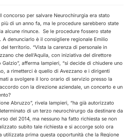
l concorso per salvare Neurochirurgia era stato
 più di un anno fa, ma le procedure sarebbero state
 da alcune rinunce. Se le procedure fossero state
 A denunciarlo è il consigliere regionale Emilio
 del territorio. “Vista la carenza di personale in
zzano che dell’Aquila, con iniziativa del direttore
 Galzio”, afferma Iampieri, “si decide di chiudere uno
o, a rimetterci è quello di Avezzano e i dirigenti
i a svolgere il loro orario di servizio presso la
no accordo con la direzione aziendale, un concerto e un
ento?
gione Abruzzo”, rivela Iampieri, “ha già autorizzato
determinato di un terzo neurochirurgo da destinare da
rso del 2014, ma nessuno ha fatto richiesta se non
izzato subito tale richiesta e si accorge solo ora
a utilizzata prima questa opportunità che la Regione