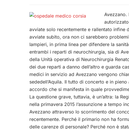
Avezzano. I
autorizzato
avviate solo recentemente e rallentato infine
avviate subito, ora non ci sarebbero problemi.
Iampieri, in prima linea per difendere la sanità
entrambi i reparti di neurochirurgia, sia di Ave
della Unità operativa di Neurochirurgia Renato
dei due reparti a danno dell’altro e guarda cas
medici in servizio ad Avezzano vengono chiamat
sededell’Aquila. Il tutto di concerto e in pie
accordo che si manifesta in quale provvedim
La questione grave, tuttavia, è un’altra: la Re
nella primavera 2015 l’assunzione a tempo in
Avezzano attraverso lo scorrimento del conco
recentemente. Perché il primario non ha formal
delle carenze di personale? Perché non è stat