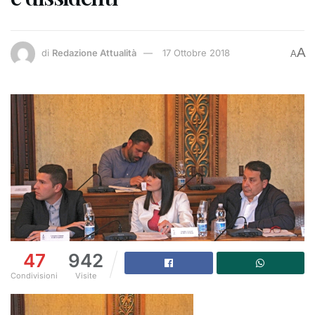
A
di
Redazione Attualità
17 Ottobre 2018
A
47
942
Condivisioni
Visite