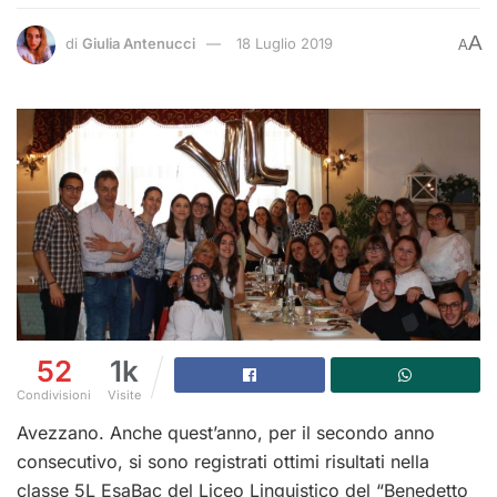
A
di
Giulia Antenucci
18 Luglio 2019
A
52
1k
Condivisioni
Visite
Avezzano. Anche quest’anno, per il secondo anno
consecutivo, si sono registrati ottimi risultati nella
classe 5L EsaBac del Liceo Linguistico del “Benedetto