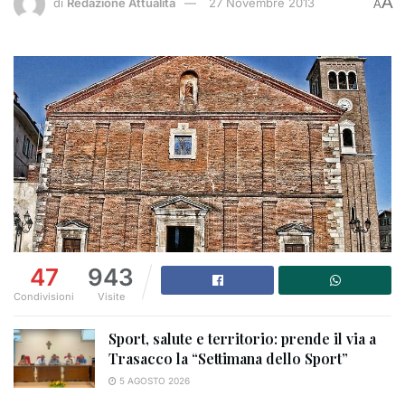
A
di
Redazione Attualità
27 Novembre 2013
A
47
943
Condivisioni
Visite
Sport, salute e territorio: prende il via a
Trasacco la “Settimana dello Sport”
5 AGOSTO 2026