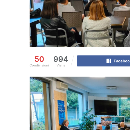
50
994
Faceboo
Condivisioni
Visite