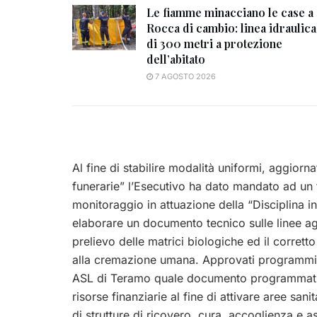
Le fiamme minacciano le case a
Rocca di cambio: linea idraulica
di 300 metri a protezione
dell’abitato
7 AGOSTO 2026
Al fine di stabilire modalità uniformi, aggiorna
funerarie” l’Esecutivo ha dato mandato ad un 
monitoraggio in attuazione della “Disciplina in 
elaborare un documento tecnico sulle linee ag
prelievo delle matrici biologiche ed il corret
alla cremazione umana. Approvati programmi e 
ASL di Teramo quale documento programmatico 
risorse finanziarie al fine di attivare aree san
di strutture di ricovero, cura, accoglienza e as