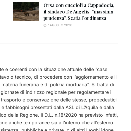
Orsa con cuccioli a Cappadocia,
il sindaco De Angelis: “massima
prudenza”. Scatta l’ordinanza
7 AGOSTO 2026
te e coerenti con la situazione attuale delle “case
tavolo tecnico, di procedere con l’aggiornamento e il
materia funeraria e di polizia mortuaria”. Si tratta di
giornate di indirizzo regionale per regolamentare il
to trasporto e conservazione delle stesse, propedeutici
fabbisogni presentati dalla ASL di L’Aquila e dalla
della Regione. Il D.L. n.18/2020 ha previsto infatti,
itarie anche temporanee sia all’interno che all’esterno
sistenza, pubbliche e private, o di altri luoghi idonei,