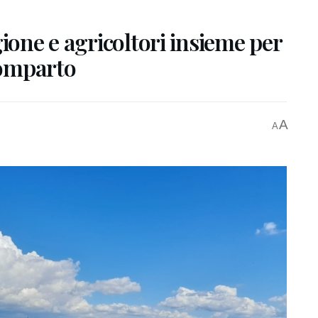
ione e agricoltori insieme per
 comparto
A
A