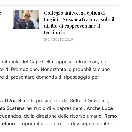
e
Collegio unico, la replica di
Lugini: “Nessuna frattura, solo il
diritto di rappresentare il
territorio”
5 AGOSTO 2026
 matricola del Capistrello, appena retrocesso, e si
to di Promozione. Nonostante le probabilità siano
ione di presentare domanda di ripescaggio per
o D’Aurelio
alla presidenza del Settore Giovanile,
mo Scatena
nel ruolo di vicepresidenti. Anche
Luca
ccupandosi della direzione delle risorse umane.
Remo
Stefano
ricoprirà il doppio ruolo di vicepresidente e