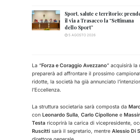
Sport, salute e territorio: prend
il via a Trasacco la “Settimana
dello Sport”
5 AGOSTO 2026
La “
Forza e Coraggio Avezzano
” acquisirà la
preparerà ad affrontare il prossimo campiona
ridotte, la società ha già annunciato l’intenz
l’Eccellenza.
La struttura societaria sarà composta da
Marc
con
Leonardo Sulla
,
Carlo Cipollone
e
Massi
Testa
ricoprirà la carica di vicepresidente, o
Ruscitti
sarà il segretario, mentre
Alessio Di 
direttore generale.