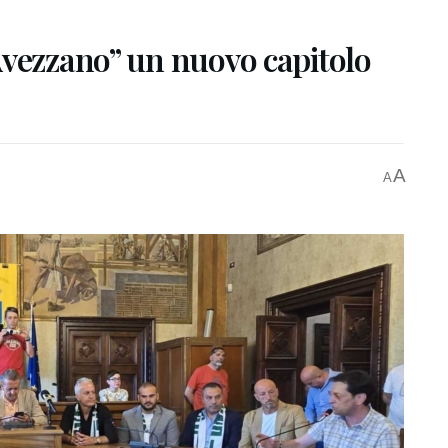
Avezzano” un nuovo capitolo
A
A