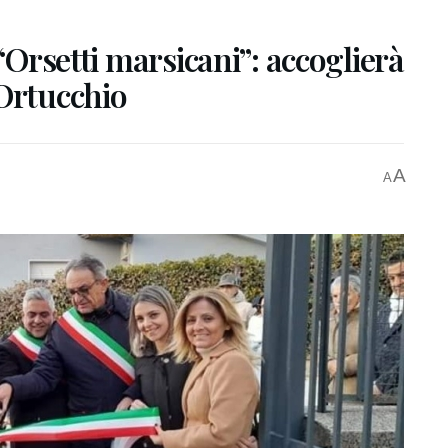
 “Orsetti marsicani”: accoglierà
 Ortucchio
A
A