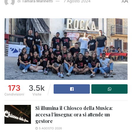
A
di
Tamara Marinetti
7 Agosto 2024
A
173
3.5k
Condivisioni
Visite
Si illumina il Chiosco della Musica:
accesa l’insegna: ora si attende un
gestore
5 AGOSTO 2026