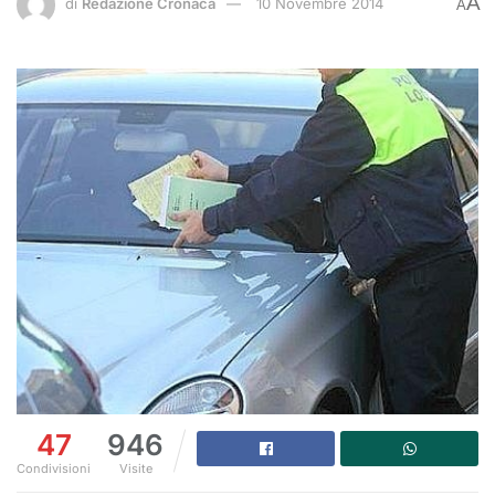
A
di
Redazione Cronaca
10 Novembre 2014
A
47
946
Condivisioni
Visite