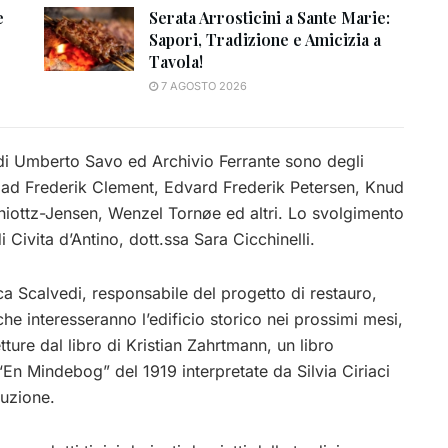
e
Serata Arrosticini a Sante Marie:
Sapori, Tradizione e Amicizia a
Tavola!
7 AGOSTO 2026
e di Umberto Savo ed Archivio Ferrante sono degli
 Gad Frederik Clement, Edvard Frederik Petersen, Knud
hiottz-Jensen, Wenzel Tornøe ed altri. Lo svolgimento
 Civita d’Antino, dott.ssa Sara Cicchinelli.
Luca Scalvedi, responsabile del progetto di restauro,
o che interesseranno l’edificio storico nei prossimi mesi,
etture dal libro di Kristian Zahrtmann, un libro
n Mindebog” del 1919 interpretate da Silvia Ciriaci
uzione.