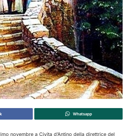
k
Whatsapp
primo novembre a Civita d’Antino della direttrice del