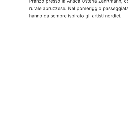
Pranzo presso la Antica Osteria Zahrtmann, con 
rurale abruzzese. Nel pomeriggio passeggiata n
hanno da sempre ispirato gli artisti nordici.