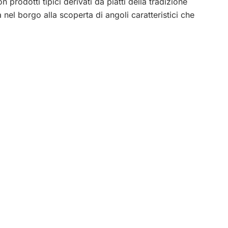
prodotti tipici derivati da piatti della tradizione
el borgo alla scoperta di angoli caratteristici che