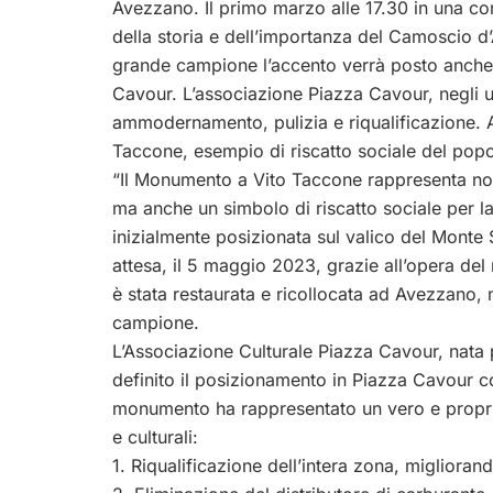
Avezzano. Il primo marzo alle 17.30 in una co
della storia e dell’importanza del Camoscio d’
grande campione l’accento verrà posto anche su
Cavour. L’associazione Piazza Cavour, negli ul
ammodernamento, pulizia e riqualificazione. 
Taccone, esempio di riscatto sociale del pop
“Il Monumento a Vito Taccone rappresenta non so
ma anche un simbolo di riscatto sociale per l
inizialmente posizionata sul valico del Monte
attesa, il 5 maggio 2023, grazie all’opera del
è stata restaurata e ricollocata ad Avezzano, n
campione.
L’Associazione Culturale Piazza Cavour, nata p
definito il posizionamento in Piazza Cavour co
monumento ha rappresentato un vero e proprio 
e culturali:
1. Riqualificazione dell’intera zona, migliorando