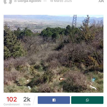
A
di
Giorgia Agostini
19 Marzo 2025
A
102
2k
Condivisioni
Visite