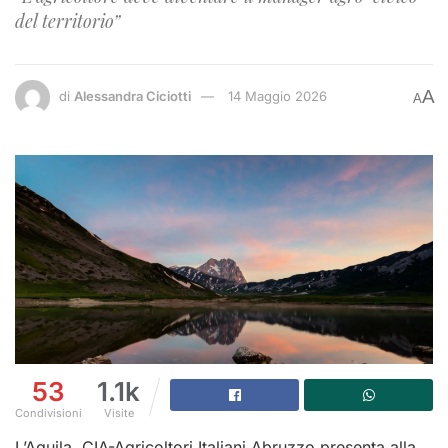
del territorio”
A
di
Alessandra Ciciotti
14 Maggio 2026
A
53
1.1k
Condivisioni
Visite
L’Aquila. CIA-Agricoltori Italiani Abruzzo presenta alla