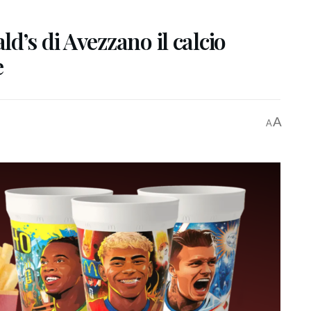
d’s di Avezzano il calcio
e
A
A