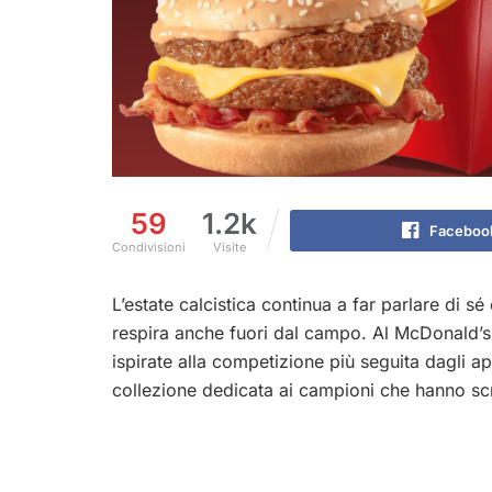
59
1.2k
Faceboo
Condivisioni
Visite
L’estate calcistica continua a far parlare di s
respira anche fuori dal campo. Al McDonald’s ci
ispirate alla competizione più seguita dagli ap
collezione dedicata ai campioni che hanno scri