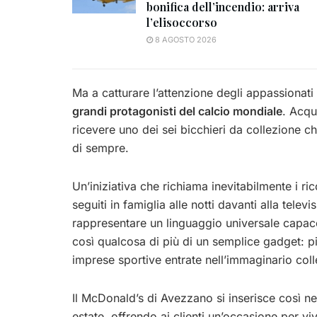
bonifica dell’incendio: arriva
l’elisoccorso
8 AGOSTO 2026
Ma a catturare l’attenzione degli appassionati
grandi protagonisti del calcio mondiale
. Acqu
ricevere uno dei sei bicchieri da collezione ch
di sempre.
Un’iniziativa che richiama inevitabilmente i ric
seguiti in famiglia alle notti davanti alla telev
rappresentare un linguaggio universale capace 
così qualcosa di più di un semplice gadget: p
imprese sportive entrate nell’immaginario colle
Il McDonald’s di Avezzano si inserisce così 
estate, offrendo ai clienti un’occasione per v