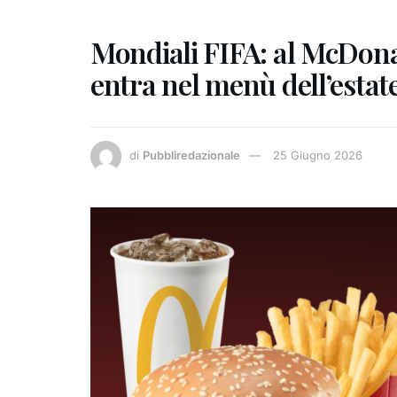
Mondiali FIFA: al McDonal
entra nel menù dell’estat
di
Pubbliredazionale
25 Giugno 2026