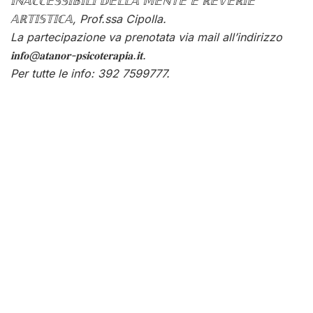
𝕀ℕ𝔸ℂℂ𝔼𝕊𝕊𝕀𝔹𝕀𝕃𝕀 𝔻𝔼𝕃𝕃𝔸 𝕄𝔼ℕ𝕋𝔼 𝔼 ℝ𝔼𝕍𝔼ℝ𝕀𝔼
𝔸ℝ𝕋𝕀𝕊𝕋𝕀ℂ𝔸, Prof.ssa Cipolla.
La partecipazione va prenotata via mail all’indirizzo
𝐢𝐧𝐟𝐨@𝐚𝐭𝐚𝐧𝐨𝐫-𝐩𝐬𝐢𝐜𝐨𝐭𝐞𝐫𝐚𝐩𝐢𝐚.𝐢𝐭.
Per tutte le info: 392 7599777.