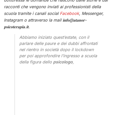
dottoressa le domande che nascono dalle storie e dai
racconti che vengono inviati ai professionisti della
scuola tramite i canali social
Facebook
, Messenger,
Instagram o attraverso la mail
𝐢𝐧𝐟𝐨@𝐚𝐭𝐚𝐧𝐨𝐫-
𝐩𝐬𝐢𝐜𝐨𝐭𝐞𝐫𝐚𝐩𝐢𝐚.𝐢𝐭.
Abbiamo iniziato quest’estate, con il
parlare delle paure e dei dubbi affrontati
nel rientro in società dopo il lockdown
per poi approfondire l’ingresso a scuola
della figura dello
psicologo
,