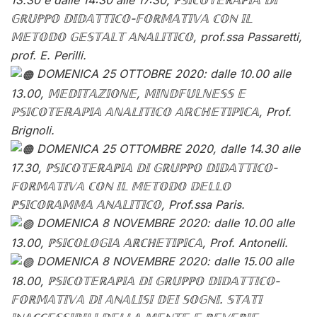
13.30 e dalle 14:30 alle 17:30, ℙ𝕊𝕀ℂ𝕆𝕋𝔼ℝ𝔸ℙ𝕀𝔸 𝔻𝕀
𝔾ℝ𝕌ℙℙ𝕆 𝔻𝕀𝔻𝔸𝕋𝕋𝕀ℂ𝕆-𝔽𝕆ℝ𝕄𝔸𝕋𝕀𝕍𝔸 ℂ𝕆ℕ 𝕀𝕃
𝕄𝔼𝕋𝕆𝔻𝕆 𝔾𝔼𝕊𝕋𝔸𝕃𝕋 𝔸ℕ𝔸𝕃𝕀𝕋𝕀ℂ𝕆, prof.ssa Passaretti,
prof. E. Perilli.
DOMENICA 25 OTTOBRE 2020: dalle 10.00 alle
13.00, 𝕄𝔼𝔻𝕀𝕋𝔸ℤ𝕀𝕆ℕ𝔼, 𝕄𝕀ℕ𝔻𝔽𝕌𝕃ℕ𝔼𝕊𝕊 𝔼
ℙ𝕊𝕀ℂ𝕆𝕋𝔼ℝ𝔸ℙ𝕀𝔸 𝔸ℕ𝔸𝕃𝕀𝕋𝕀ℂ𝕆 𝔸ℝℂℍ𝔼𝕋𝕀ℙ𝕀ℂ𝔸, Prof.
Brignoli.
DOMENICA 25 OTTOMBRE 2020, dalle 14.30 alle
17.30, ℙ𝕊𝕀ℂ𝕆𝕋𝔼ℝ𝔸ℙ𝕀𝔸 𝔻𝕀 𝔾ℝ𝕌ℙℙ𝕆 𝔻𝕀𝔻𝔸𝕋𝕋𝕀ℂ𝕆-
𝔽𝕆ℝ𝕄𝔸𝕋𝕀𝕍𝔸 ℂ𝕆ℕ 𝕀𝕃 𝕄𝔼𝕋𝕆𝔻𝕆 𝔻𝔼𝕃𝕃𝕆
ℙ𝕊𝕀ℂ𝕆ℝ𝔸𝕄𝕄𝔸 𝔸ℕ𝔸𝕃𝕀𝕋𝕀ℂ𝕆, Prof.ssa Paris.
DOMENICA 8 NOVEMBRE 2020: dalle 10.00 alle
13.00, ℙ𝕊𝕀ℂ𝕆𝕃𝕆𝔾𝕀𝔸 𝔸ℝℂℍ𝔼𝕋𝕀ℙ𝕀ℂ𝔸, Prof. Antonelli.
DOMENICA 8 NOVEMBRE 2020: dalle 15.00 alle
18.00, ℙ𝕊𝕀ℂ𝕆𝕋𝔼ℝ𝔸ℙ𝕀𝔸 𝔻𝕀 𝔾ℝ𝕌ℙℙ𝕆 𝔻𝕀𝔻𝔸𝕋𝕋𝕀ℂ𝕆-
𝔽𝕆ℝ𝕄𝔸𝕋𝕀𝕍𝔸 𝔻𝕀 𝔸ℕ𝔸𝕃𝕀𝕊𝕀 𝔻𝔼𝕀 𝕊𝕆𝔾ℕ𝕀. 𝕊𝕋𝔸𝕋𝕀