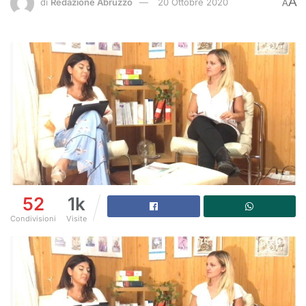
A
di
Redazione Abruzzo
20 Ottobre 2020
A
52
1k
Condivisioni
Visite