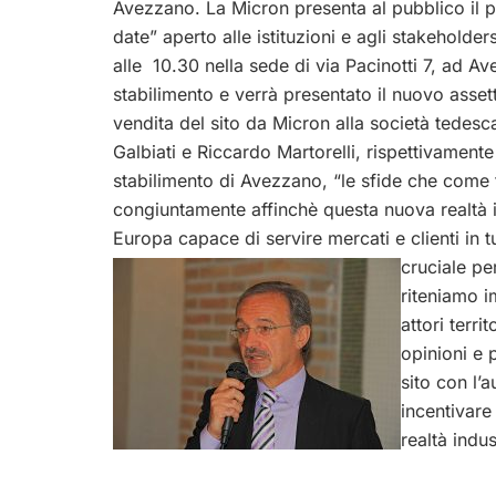
Avezzano. La Micron presenta al pubblico il pi
date” aperto alle istituzioni e agli stakeholder
alle 10.30 nella sede di via Pacinotti 7, ad Av
stabilimento e verrà presentato il nuovo asse
vendita del sito da Micron alla società tedes
Galbiati e Riccardo Martorelli, rispettivament
stabilimento di Avezzano, “le sfide che come t
congiuntamente affinchè questa nuova realtà i
Europa capace di servire mercati e clienti in t
cruciale pe
riteniamo i
attori terri
opinioni e 
sito con l’
incentivare
realtà indus