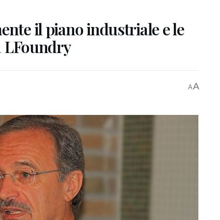
nte il piano industriale e le
ca LFoundry
A
A