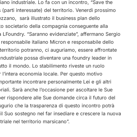
ano industriale. Lo fa con un incontro, “Save the
s (parti interessate) del territorio. Venerdì prossimo
ezzano, sarà illustrato il business plan dello
tto societario della compagnia conseguente alla
ca LFoundry. “Saranno evidenziate”, affermano Sergio
e responsabile italiano Micron e responsabile dello
erritorio potranno, ci auguriamo, essere affrontate
ndustriale possa diventare una foundry leader in
utto il mondo. Lo stabilimento riveste un ruolo
r l’intera economia locale.
Per questo motivo
mportante incontrare personalmente Lei e gli altri
toriali. Sarà anche l’occasione per ascoltare le Sue
per rispondere alle Sue domande circa il futuro del
augurio che la trasparenza di questo incontro potrà
 il Suo sostegno nel far insediare e crescere la nuova
triale nel territorio marsicano”.