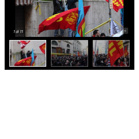
-
+
1
di 11