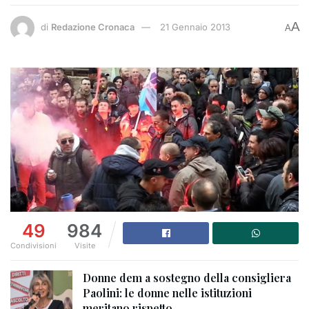
A
di
Redazione Cronaca
21 Gennaio 2013
A
49
984
Condivisioni
Visite
Donne dem a sostegno della consigliera
Paolini: le donne nelle istituzioni
meritano rispetto