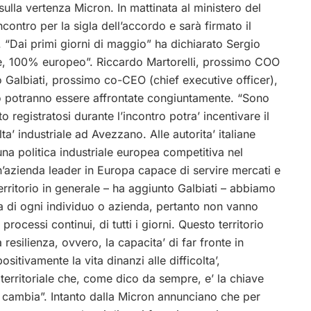
lla vertenza Micron. In mattinata al ministero del
contro per la sigla dell’accordo e sarà firmato il
e. “Dai primi giorni di maggio” ha dichiarato Sergio
ale, 100% europeo”. Riccardo Martorelli, prossimo COO
o Galbiati, prossimo co-CEO (chief executive officer),
io potranno essere affrontate congiuntamente. “Sono
o registratosi durante l’incontro potra’ incentivare il
lta’ industriale ad Avezzano. Alle autorita’ italiane
na politica industriale europea competitiva nel
n’azienda leader in Europa capace di servire mercati e
l territorio in generale – ha aggiunto Galbiati – abbiamo
ta di ogni individuo o azienda, pertanto non vanno
ocessi continui, di tutti i giorni. Questo territorio
resilienza, ovvero, la capacita’ di far fronte in
sitivamente la vita dinanzi alle difficolta’,
a territoriale che, come dico da sempre, e’ la chiave
cambia”. Intanto dalla Micron annunciano che per