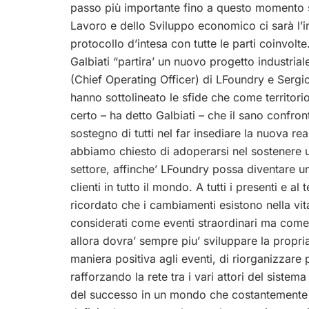
passo più importante fino a questo momento su
Lavoro e dello Sviluppo economico ci sarà l’in
protocollo d’intesa con tutte le parti coinvolt
Galbiati “partira’ un nuovo progetto industri
(Chief Operating Officer) di LFoundry e Sergi
hanno sottolineato le sfide che come territor
certo – ha detto Galbiati – che il sano confront
sostegno di tutti nel far insediare la nuova rea
abbiamo chiesto di adoperarsi nel sostenere u
settore, affinche’ LFoundry possa diventare u
clienti in tutto il mondo. A tutti i presenti e a
ricordato che i cambiamenti esistono nella vi
considerati come eventi straordinari ma come pr
allora dovra’ sempre piu’ sviluppare la propria 
maniera positiva agli eventi, di riorganizzare po
rafforzando la rete tra i vari attori del sistem
del successo in un mondo che costantemente 