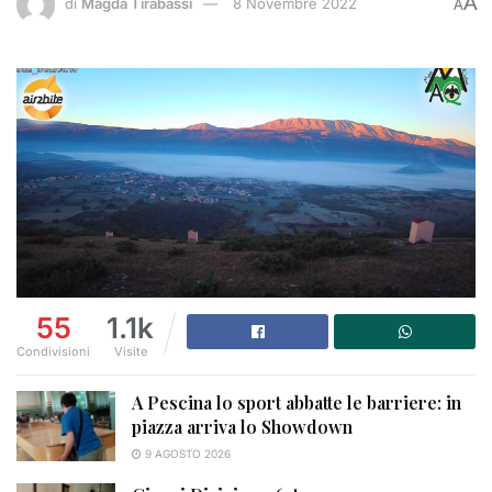
A
di
Magda Tirabassi
8 Novembre 2022
A
55
1.1k
Condivisioni
Visite
A Pescina lo sport abbatte le barriere: in
piazza arriva lo Showdown
9 AGOSTO 2026