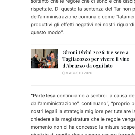
soltanto che le regole che ci sono e che disc
rispettate. Di questo la sentenza del Tar non par
dell’amministrazione comunale come “latament
produttivi gli effetti negativi nei nostri riguar
questo modo”.
Gironi Divini 2026: tre sere a
Tagliacozzo per vivere il vino
d’Abruzzo da ogni lato
9 AGOSTO 2026
“
Parte lesa
continuiamo a sentirci a causa de
dall’amministrazione”, continuano”, “proprio 
nostri legali la strategia migliore per tutelare 
chiedere alla magistratura che le regole venga
momento non ci ha concesso la misura sospensi
giudizio di merito deve ancora essere formula