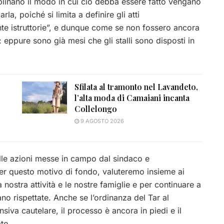
iplinano il modo in cui ciò debba essere fatto vengano
la, poiché si limita a definire gli atti
e istruttorie”, e dunque come se non fossero ancora
di: eppure sono già mesi che gli stalli sono disposti in
Sfilata al tramonto nel Lavandeto,
l’alta moda di Camaiani incanta
Collelongo
9 AGOSTO 2026
lle azioni messe in campo dal sindaco e
per questo motivo di fondo, valuteremo insieme ai
la nostra attività e le nostre famiglie e per continuare a
no rispettate. Anche se l’ordinanza del Tar al
va cautelare, il processo è ancora in piedi e il
to.