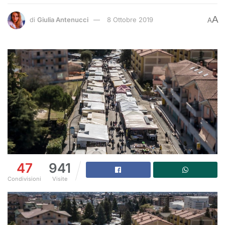
A
di
Giulia Antenucci
8 Ottobre 2019
A
47
941
Condivisioni
Visite