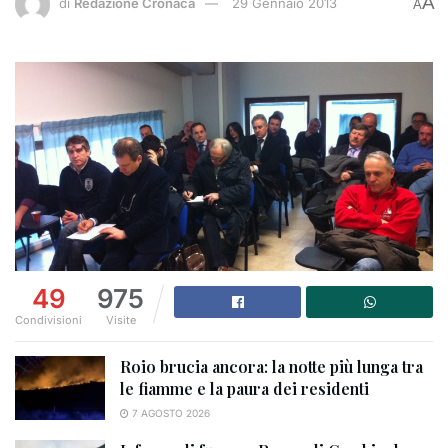
A
di
Redazione Cronaca
29 Gennaio 2013
A
49
975
Condivisioni
Visite
Roio brucia ancora: la notte più lunga tra
le fiamme e la paura dei residenti
7 AGOSTO 2026