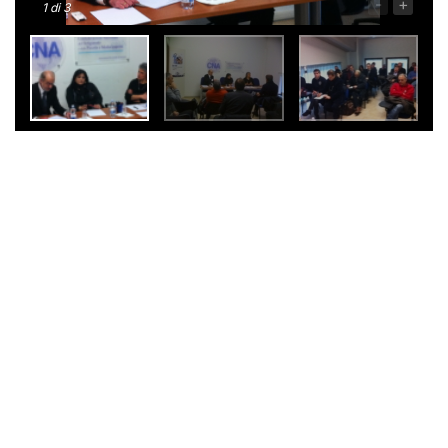
-
+
1
di 3