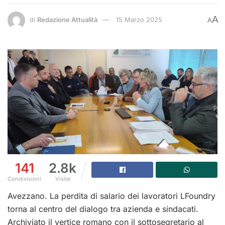
A
di
Redazione Attualità
15 Marzo 2025
A
141
2.8k
Condivisioni
Visite
Avezzano. La perdita di salario dei lavoratori LFoundry
torna al centro del dialogo tra azienda e sindacati.
Archiviato il vertice romano con il sottosegretario al