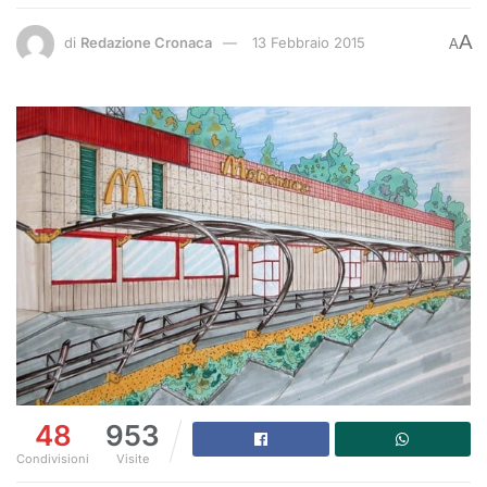
A
di
Redazione Cronaca
13 Febbraio 2015
A
48
953
Condivisioni
Visite