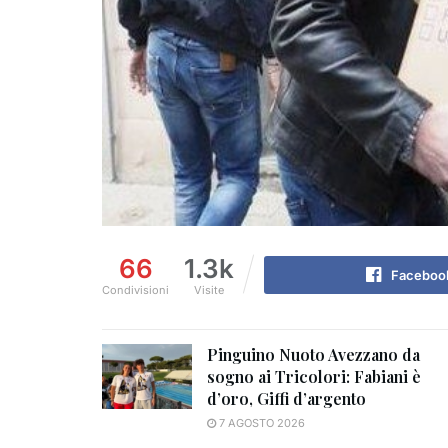
66
1.3k
Faceboo
Condivisioni
Visite
Pinguino Nuoto Avezzano da
sogno ai Tricolori: Fabiani è
d’oro, Giffi d’argento
7 AGOSTO 2026