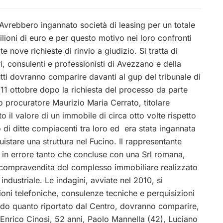
vrebbero ingannato società di leasing per un totale
milioni di euro e per questo motivo nei loro confronti
e nove richieste di rinvio a giudizio. Si tratta di
i, consulenti e professionisti di Avezzano e della
tti dovranno comparire davanti al gup del tribunale di
11 ottobre dopo la richiesta del processo da parte
to procuratore Maurizio Maria Cerrato, titolare
 il valore di un immobile di circa otto volte rispetto
 di ditte compiacenti tra loro ed era stata ingannata
istare una struttura nel Fucino. Il rappresentante
o in errore tanto che concluse con una Srl romana,
di compravendita del complesso immobiliare realizzato
industriale. Le indagini, avviate nel 2010, si
ioni telefoniche, consulenze tecniche e perquisizioni
do quanto riportato dal Centro, dovranno comparire,
, Enrico Cinosi, 52 anni, Paolo Mannella (42), Luciano