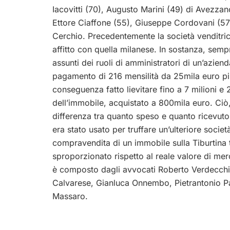
Iacovitti (70), Augusto Marini (49) di Avezzan
Ettore Ciaffone (55), Giuseppe Cordovani (57)
Cerchio. Precedentemente la società venditri
affitto con quella milanese. In sostanza, se
assunti dei ruoli di amministratori di un’aziend
pagamento di 216 mensilità da 25mila euro più 
conseguenza fatto lievitare fino a 7 milioni e 2
dell’immobile, acquistato a 800mila euro. Ciò
differenza tra quanto speso e quanto ricevuto
era stato usato per truffare un’ulteriore soci
compravendita di un immobile sulla Tiburtina 
sproporzionato rispetto al reale valore di mer
è composto dagli avvocati Roberto Verdecchia
Calvarese, Gianluca Onnembo, Pietrantonio Pal
Massaro.