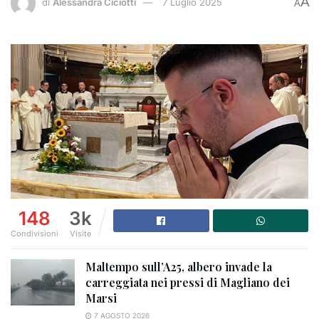
A
di
Alessandra Ciciotti
7 Luglio 2025
A
148
3k
Condivisioni
Visite
Maltempo sull’A25, albero invade la
carreggiata nei pressi di Magliano dei
Marsi
7 AGOSTO 2026