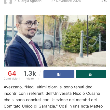
A
di
Giorgia Agostini
27 Novembre 2024
A
64
1.3k
Condivisioni
Visite
Avezzano. “Negli ultimi giorni si sono tenuti degli
incontri con i referenti dell’Università Nicolò Cusano
che si sono conclusi con l’elezione dei membri del
Comitato Unico di Garanzia.” Così in una nota Matteo