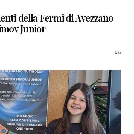
enti della Fermi di Avezzano
simov Junior
A
A