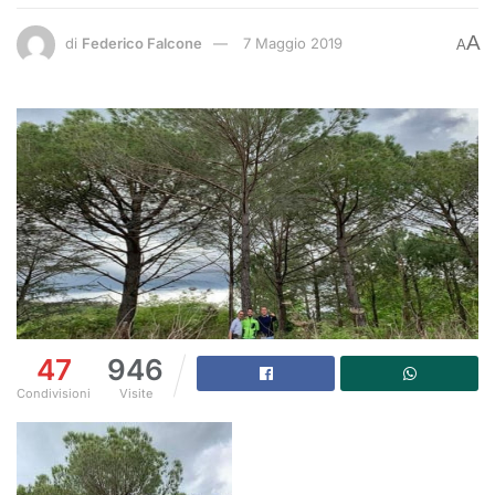
A
di
Federico Falcone
7 Maggio 2019
A
47
946
Condivisioni
Visite