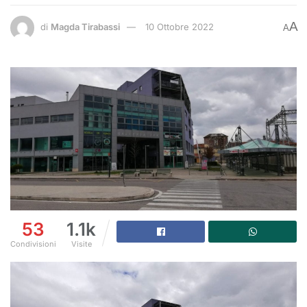
A
di
Magda Tirabassi
10 Ottobre 2022
A
53
1.1k
Condivisioni
Visite