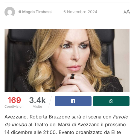
A
di
Magda Tirabassi
6 Novembre 2024
A
169
3.4k
Condivisioni
Visite
Avezzano. Roberta Bruzzone sarà di scena con
Favole
da incubo
al Teatro dei Marsi di Avezzano il prossimo
14 dicembre alle 21:00. Evento organizzato da Elite