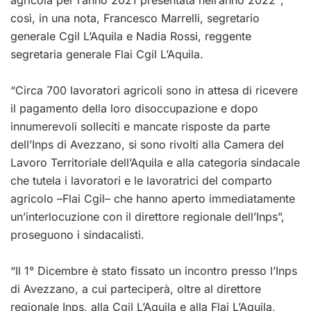
così, in una nota,
Francesco Marrelli, segretario
generale Cgil L’Aquila e Nadia Rossi, r
eggente
segretaria generale Flai Cgil L’Aquila
.
“Circa 700 lavoratori
agricoli
sono in attesa di ricevere
il pagamento della loro disoccupazione e dopo
innum
erevoli solleciti e mancate risposte da parte
dell’Inps di Avezzano, si sono rivolti alla
Camera del
Lavoro Territoriale de
ll
’Aquila e alla categoria sindacale
che tutela i lavoratori e le lavoratrici
del comparto
agricolo
–
Flai Cgil
–
che hanno aperto i
mmediatamente
un’interlocuzione con il direttore
regionale dell’Inps”,
proseguono i sindacalisti.
“Il 1° Dicembre è stato fissato un incontro presso l’Inps
di Avezzano, a cui parteciperà, oltre al direttore
regionale Inps, alla Cgil L’Aquila e alla Flai L’Aquila,