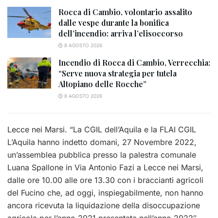
Rocca di Cambio, volontario assalito
dalle vespe durante la bonifica
dell’incendio: arriva l’elisoccorso
8 AGOSTO 2026
Incendio di Rocca di Cambio, Verrecchia:
“Serve nuova strategia per tutela
Altopiano delle Rocche”
8 AGOSTO 2026
Lecce nei Marsi. “La CGIL de
ll
’Aquila e la FLAI CGIL
L’Aquila hanno indetto
domani, 27 Novembre 2022,
un’assemblea
pubblica presso la palestra comunale
Luana Spallone
in Via Antonio Fazi a
Lecce nei Marsi,
d
alle ore 10.00
alle ore 13.30
con i
braccianti
agricoli
del
Fucino
che, ad oggi, inspiegabilmente, non
hanno
ancora ricevuta la liquidazione della disoccupazione
agricola per l’anno 202
1 presentata
nell’anno 2022″,