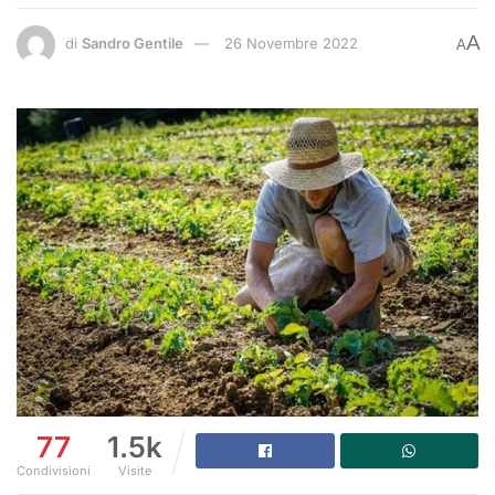
A
di
Sandro Gentile
26 Novembre 2022
A
77
1.5k
Condivisioni
Visite