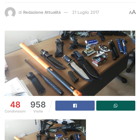
A
di
Redazione Attualità
21 Luglio 2017
A
48
958
Condivisioni
Visite