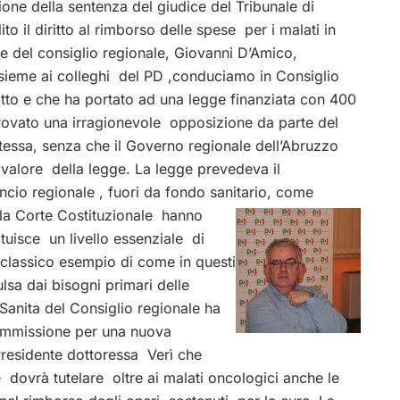
ne della sentenza del giudice del Tribunale di
to il diritto al rimborso delle spese per i malati in
te del consiglio regionale, Giovanni D’Amico,
nsieme ai colleghi del PD ,conduciamo in Consiglio
itto e che ha portato ad una legge finanziata con 400
a trovato una irragionevole opposizione da parte del
tessa, senza che il Governo regionale dell’Abruzzo
o valore della legge. La legge prevedeva il
ncio regionale , fuori da fondo sanitario, come
 la Corte
Costituzionale hanno
tuisce un livello essenziale di
n classico esempio di come in questi
ulsa dai bisogni primari delle
Sanita del Consiglio regionale ha
commissione per una nuova
Presidente dottoressa Verì che
e dovrà tutelare oltre ai malati oncologici anche le