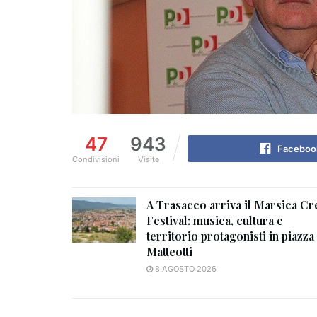
47
943
Faceboo
Condivisioni
Visite
A Trasacco arriva il Marsica Cr
Festival: musica, cultura e
territorio protagonisti in piazza
Matteotti
8 AGOSTO 2026