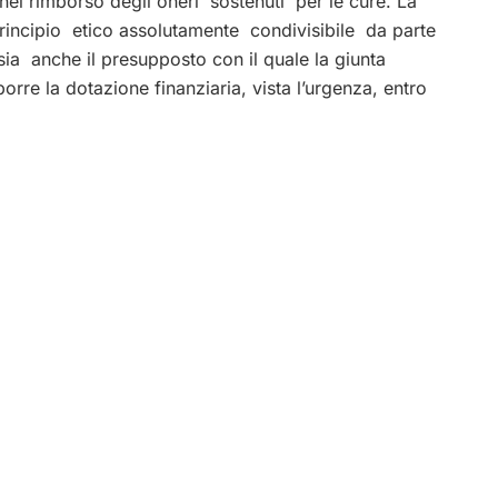
el rimborso degli oneri sostenuti per le cure. La
rincipio etico assolutamente condivisibile da parte
 sia anche il presupposto con il quale la giunta
rre la dotazione finanziaria, vista l’urgenza, entro