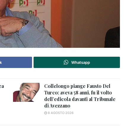
k
Whatsapp
ea
Collelongo piange Fausto Del
Turco: aveva 58 anni, fu il volto
dell’edicola davanti al Tribunale
di Avezzano
8 AGOSTO 2026