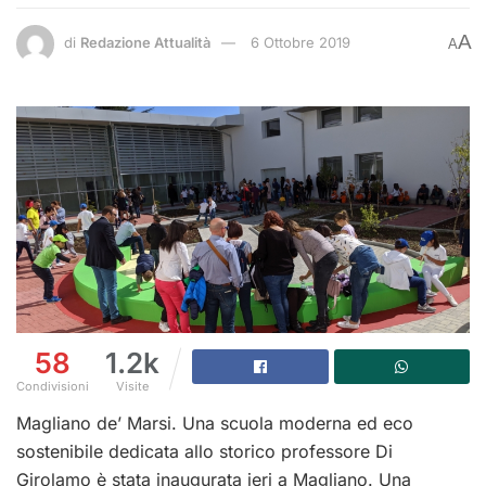
A
di
Redazione Attualità
6 Ottobre 2019
A
58
1.2k
Condivisioni
Visite
Magliano de’ Marsi. Una scuola moderna ed eco
sostenibile dedicata allo storico professore Di
Girolamo è stata inaugurata ieri a Magliano. Una