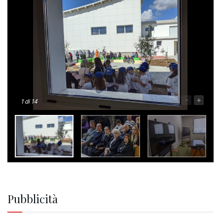
-
+
1
di 14
Pubblicità