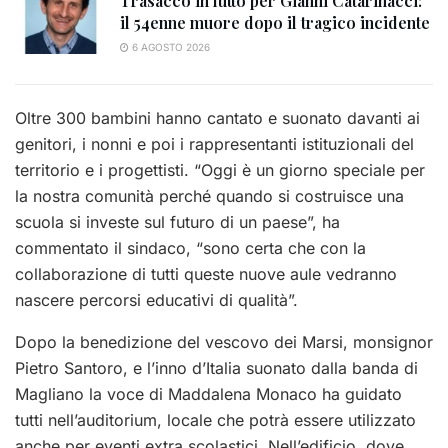
Trasacco in lutto per Gianni Catarinacci:
il 54enne muore dopo il tragico incidente
6 AGOSTO 2026
Oltre 300 bambini hanno cantato e suonato davanti ai
genitori, i nonni e poi i rappresentanti istituzionali del
territorio e i progettisti. “Oggi è un giorno speciale per
la nostra comunità perché quando si costruisce una
scuola si investe sul futuro di un paese”, ha
commentato il sindaco, “sono certa che con la
collaborazione di tutti queste nuove aule vedranno
nascere percorsi educativi di qualità”.
Dopo la benedizione del vescovo dei Marsi, monsignor
Pietro Santoro, e l’inno d’Italia suonato dalla banda di
Magliano la voce di Maddalena Monaco ha guidato
tutti nell’auditorium, locale che potrà essere utilizzato
anche per eventi extra scolastici. Nell’edificio, dove