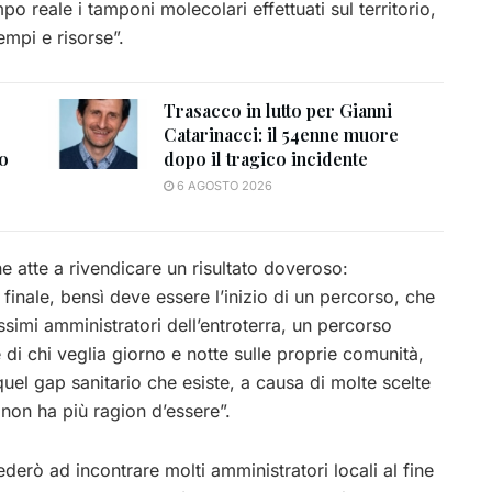
po reale i tamponi molecolari effettuati sul territorio,
empi e risorse”.
Trasacco in lutto per Gianni
Catarinacci: il 54enne muore
to
dopo il tragico incidente
6 AGOSTO 2026
 atte a rivendicare un risultato doveroso:
finale, bensì deve essere l’inizio di un percorso, che
simi amministratori dell’entroterra, un percorso
ze di chi veglia giorno e notte sulle proprie comunità,
uel gap sanitario che esiste, a causa di molte scelte
e non ha più ragion d’essere”.
erò ad incontrare molti amministratori locali al fine