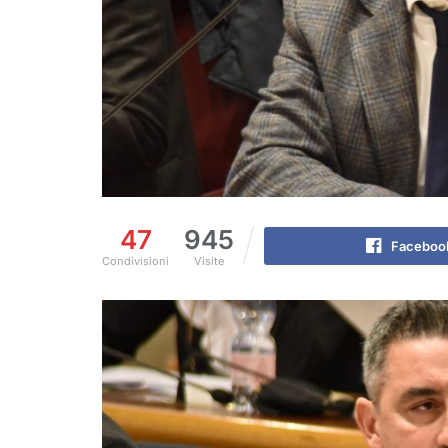
47
945
Faceboo
Condivisioni
Visite