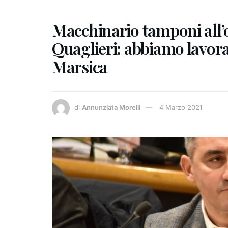
Macchinario tamponi all’
Quaglieri: abbiamo lavor
Marsica
di
Annunziata Morelli
4 Marzo 2021