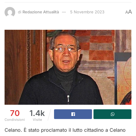
A
di
Redazione Attualità
5 Novembre 2023
A
70
1.4k
Condivisioni
Visite
Celano. È stato proclamato il lutto cittadino a Celano