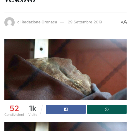
A
di
Redazione Cronaca
29 Settembre 2019
A
52
1k
Condivisioni
Visite