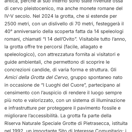
antica, perché al suo interno sono state rivenute ossa
di cervo pleistocenico, ma anche monete romane del
IV-V secolo. Nel 2024 la grotta, che si estende per
2500 metri, con un dislivello di 70 metri, festeggerà il
40° anniversario della scoperta fatta da 14 speleologi
romani, chiamati “I 14 dell’Ovito”. Visitabile tutto l’anno,
la grotta offre tre percorsi (facile, allagato e
speleologico), con attrezzatura fornita ai visitatori e
guide ambientali, che permettono di scoprire le
concrezioni candide, di varia forma e struttura. Gli
Amici della Grotta del Cervo
, gruppo spontaneo nato
in occasione de “I Luoghi del Cuore”,
partecipano al
censimento con l’auspicio di rendere il luogo sempre
più noto e valorizzato, con un sistema di illuminazione
e infrastrutture per proteggere il pavimento fossile e
migliorare l’accessibilità. La grotta fa parte della
Riserva Naturale Speciale Grotte di Pietrasecca, istituita
nel 1992, un importante Sito di Interesse Comunitario: i