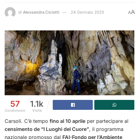
A
di
Alessandra Ciciotti
24 Gennaio 2025
A
57
1.1k
Condivisioni
Visite
Carsoli. C’è tempo
fino al 10 aprile
per partecipare al
censimento de “I Luoghi del Cuore”
, il programma
nazionale promosso dal
FAI-Fondo per l’Ambiente