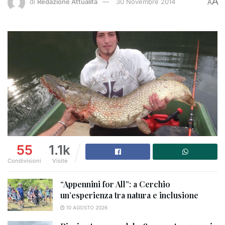
A
di
Redazione Attualità
30 Novembre 2014
A
55
1.1k
Condivisioni
Visite
“Appennini for All”: a Cerchio
un’esperienza tra natura e inclusione
10 AGOSTO 2026