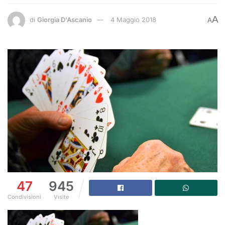
A
di
Giorgia D'Ascanio
4 Maggio 2018
A
47
945
Condivisioni
Visite