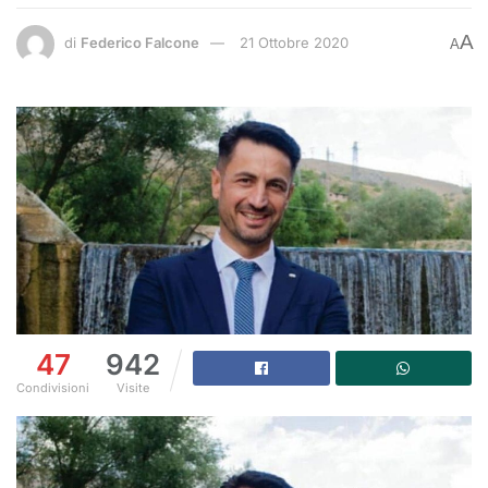
A
di
Federico Falcone
21 Ottobre 2020
A
47
942
Condivisioni
Visite