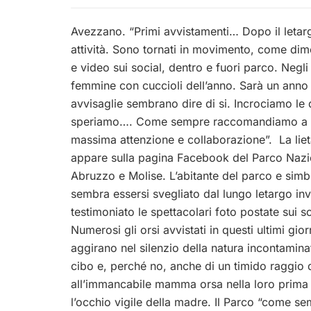
Avezzano. “Primi avvistamenti… Dopo il letargo
attività. Sono tornati in movimento, come di
e video sui social, dentro e fuori parco. Negli
femmine con cuccioli dell’anno.
Sarà un anno
avvisaglie sembrano dire di si. Incrociamo le 
speriamo….
Come sempre raccomandiamo a tu
massima attenzione e collaborazione”. La liet
appare sulla pagina Facebook del Parco Nazi
Abruzzo e Molise. L’abitante del parco e sim
sembra essersi svegliato dal lungo letargo i
testimoniato le spettacolari foto postate sui so
Numerosi gli orsi avvistati in questi ultimi gior
aggirano nel silenzio della natura incontamina
cibo e, perché no, anche di un timido raggio d
all’immancabile mamma orsa nella loro prima e
l’occhio vigile della madre.
Il Parco “come se