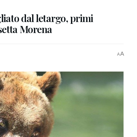
liato dal letargo, primi
rsetta Morena
A
A