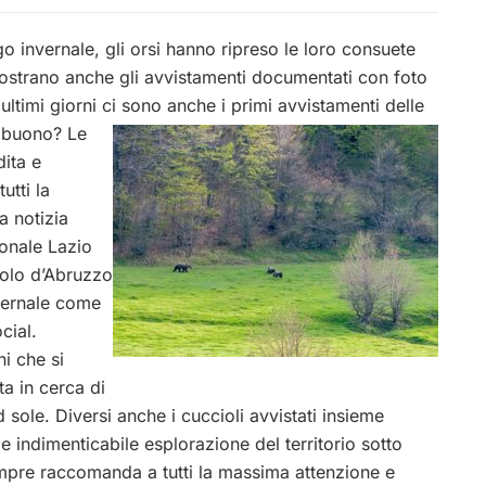
 invernale, gli orsi hanno ripreso le loro consuete
mostrano anche gli avvistamenti documentati con foto
 ultimi giorni ci sono anche i primi avvistamenti delle
 buono? Le
dita e
tti la
a notizia
onale Lazio
bolo d’Abruzzo
nvernale come
cial.
ni che si
ta in cerca di
 sole. Diversi anche i cuccioli avvistati insieme
 indimenticabile esplorazione del territorio sotto
mpre raccomanda a tutti la massima attenzione e