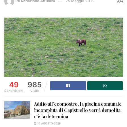
A
di
Redazione Attualità
25 Maggio 2016
A
49
985
Condivisioni
Visite
Addio all’ecomostro, la piscina comunale
incompiuta di Capistrello verrà demolita:
c’è la determina
10 AGOSTO 2026